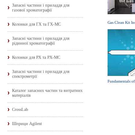
Запасні частини і приладдя для
газової хроматографії
Gas Clean Kit In
Колонки для ГХ та ГХ-МС
Запасні частини і приладдя для
рідинної хроматографії
Колонки для РХ та РХ-МС
Запасні частини і приладдя для
спектрометрії
Fundamentals o
Каталог запасних частин та витратних
матеріалів
CrossLab
Шприци Agilent