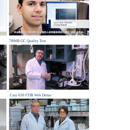
7890B GC Quality Test
Cary 630 FTIR Web Demo