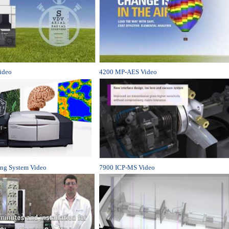
ideo
4200 MP-AES Video
ng System Video
7900 ICP-MS Video