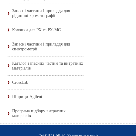
Запасні частини і приладдя для
рідинної хроматографії
Колонки для РХ та РХ-МС
Запасні частини і приладдя для
спектрометрії
Каталог запасних частин та витратних
матеріалів
CrossLab
Шприци Agilent
Програма підбору витратних
матеріалів
(044) 521-95-40 (багатоканальний)