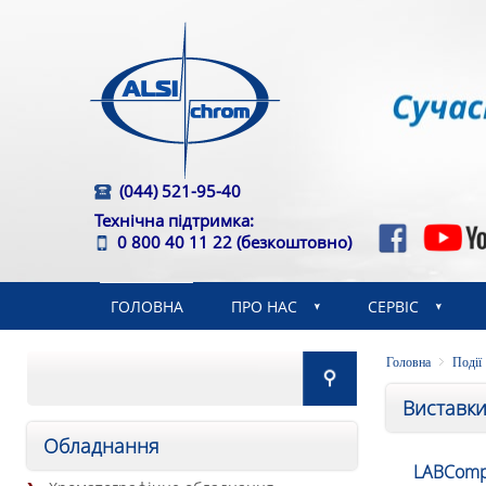
(044) 521-95-40
Технічна підтримка:
0 800 40 11 22
(безкоштовно)
ГОЛОВНА
ПРО НАС
СЕРВІС
Головна
Події
Виставк
Обладнання
LABComp