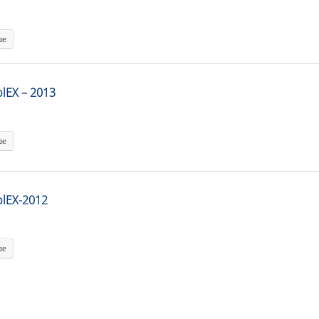
ше
lEX – 2013
ше
lEX-2012
ше