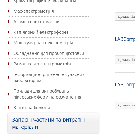
Хроматографічне обладнання
Мас-спектрометрія
Детальні
Атомна спектрометрія
Капілярний електрофорез
LABComp
Молекулярна спектрометрія
Обладнання для пробопідготовки
Детальні
Раманівська спектрометрія
Інформаційні рішення в сучасних
лабораторіях
LABComp
Прилади для випробувань
лікарських форм на розчинення
Детальні
Клітинна біологія
Запасні частини та витратні
матеріали