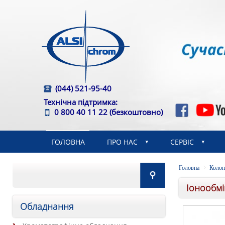
(044) 521-95-40
Технічна підтримка:
0 800 40 11 22
(безкоштовно)
ГОЛОВНА
ПРО НАС
СЕРВІС
Головна
Колон
Іонообмі
Обладнання