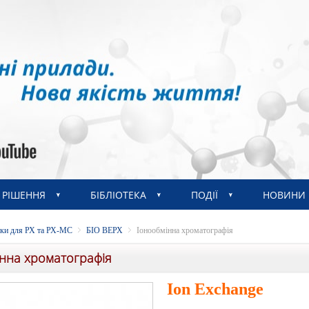
РІШЕННЯ
БІБЛІОТЕКА
ПОДІЇ
НОВИНИ
ки для РХ та РХ-МС
БІО ВЕРХ
Іонообмінна хроматографія
нна хроматографія
Ion Exchange