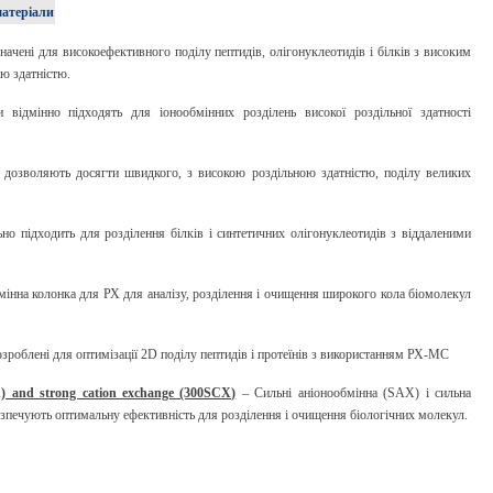
матеріали
чені для високоефективного поділу пептидів, олігонуклеотидів і білків з високим
ю здатністю.
відмінно підходять для іонообмінних розділень високої роздільної здатності
дозволяють досягти швидкого, з високою роздільною здатністю, поділу великих
но підходить для розділення білків і синтетичних олігонуклеотидів з віддаленими
інна колонка для РХ для аналізу, розділення і очищення широкого кола біомолекул
зроблені для оптимізації 2D поділу пептидів і протеїнів з використанням РХ-МС
) and strong cation exchange (300SCX)
– Сильні аніонообмінна (SAX) і сильна
зпечують оптимальну ефективність для розділення і очищення біологічних молекул.