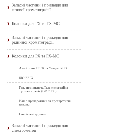
Запасні частини і приладдя для
газової хроматографії
Колонки для ГХ та ГХ-МС
Запасні частини і приладдя для
рідинної хроматографії
Колонки для РХ та РХ-МС
Аналітична ВЕРХ та Ультра ВЕРХ
БІО ВЕРХ
Гель-проникаюча/Гель ексклюзійна
хроматографія (GPC/SEC)
Напів-препаративні та препаративні
колонки
Спеціальні додатки
Запасні частини і приладдя для
спектрометрії