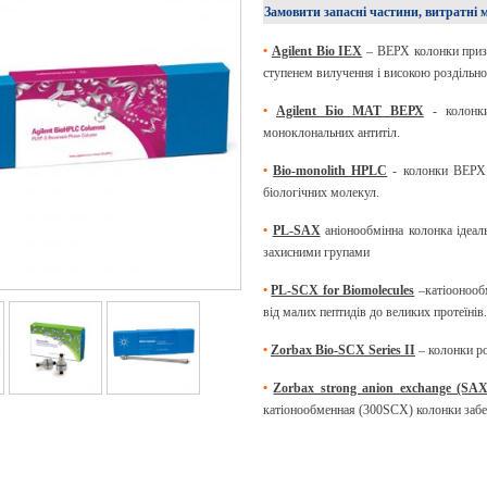
Замовити запасні частини, витратні 
•
Agilent Bio IEX
– ВЕРХ колонки призна
ступенем вилучення і високою роздільно
•
Agilent Біо МАТ ВЕРХ
- колонки 
моноклональних антитіл.
•
Bio-monolith HPLC
- колонки ВЕРХ 
біологічних молекул.
•
PL-SAX
аніонообмінна колонка ідеаль
захисними групами
•
PL-SCX for Biomolecules
–катіоонообм
від малих пептидів до великих протеїнів.
•
Zorbax Bio-SCX Series II
– колонки ро
•
Zorbax strong anion exchange (SAX
катіонообменная (300SCX) колонки забе