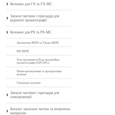
Колонки для ГХ та ГХ-МС
Запасні частини і приладдя для
рідинної хроматографії
Колонки для РХ та РХ-МС
Аналітична ВЕРХ та Ультра ВЕРХ
БІО ВЕРХ
Гель-проникаюча/Гель ексклюзійна
хроматографія (GPC/SEC)
Напів-препаративні та препаративні
колонки
Спеціальні додатки
Запасні частини і приладдя для
спектрометрії
Каталог запасних частин та витратних
матеріалів