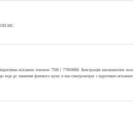
ь ІЗП-МС.
індуктивно-зв'язаною плазмою 7500 і 7700/8800. Конструкція високоякісних поза
, що веде до зниження фонового шуму в мас-спектрометрах з індуктивно-зв'язаною