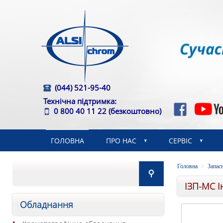
(044) 521-95-40
Технічна підтримка:
0 800 40 11 22
(безкоштовно)
ГОЛОВНА
ПРО НАС
СЕРВІС
Головна
Запасн
ІЗП-МС І
Обладнання