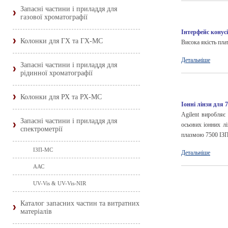
Запасні частини і приладдя для
газової хроматографії
Інтерфейс конусі
Колонки для ГХ та ГХ-МС
Висока якість пла
Детальніше
Запасні частини і приладдя для
рідинної хроматографії
Колонки для РХ та РХ-МС
Іонні лінзи для 7
Agilent виробляє
Запасні частини і приладдя для
осьових іонних л
спектрометрії
плазмою 7500 ІЗ
ІЗП-МС
Детальніше
ААС
UV-Vis & UV-Vis-NIR
Каталог запасних частин та витратних
матеріалів