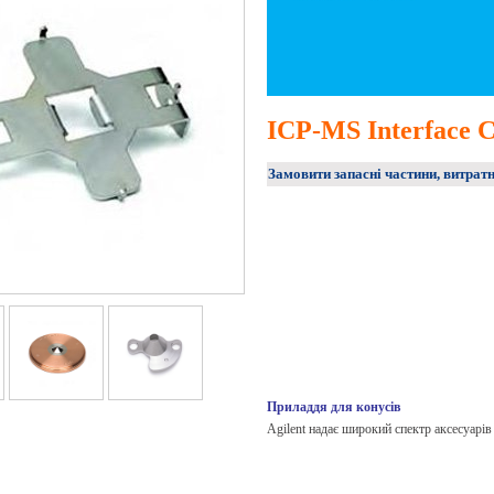
ICP-MS Interface C
Замовити запасні частини, витратн
Приладдя для конусів
Agilent надає широкий спектр аксесуарів