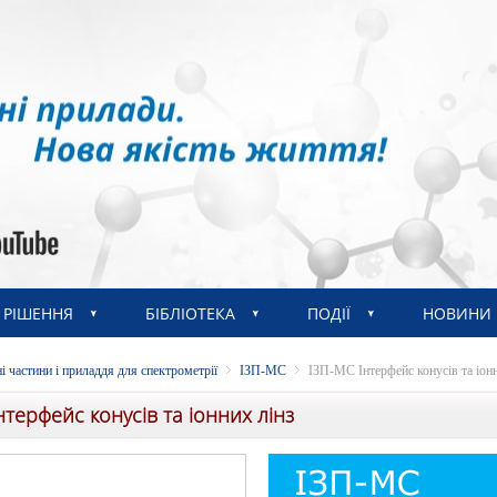
РІШЕННЯ
БІБЛІОТЕКА
ПОДІЇ
НОВИНИ
і частини і приладдя для спектрометрії
ІЗП-МС
ІЗП-МС Інтерфейс конусів та іонн
нтерфейс конусів та іонних лінз