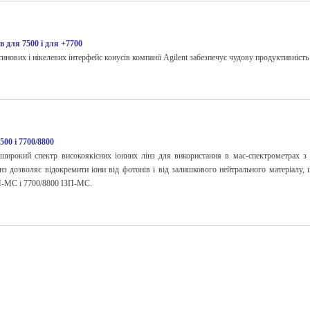
в для 7500 і для +7700
тинових і нікелевих інтерфейс конусів компанії Agilent забезпечує чудову продуктивніст
500 і 7700/8800
 широкий спектр високоякісних іонних лінз для використання в мас-спектрометрах з 
інз дозволяє відокремити іони від фотонів і від залишкового нейтрального матеріалу
П-МС і 7700/8800 ІЗП-МС.