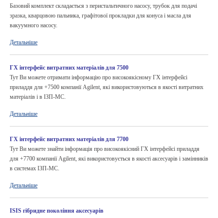
Базовий комплект складається з перистальтичного насосу, трубок для подачі
зразка, кварцовою пальника, графітової прокладки для конуса і масла для
вакуумного насосу.
Детальніше
ГХ інтерфейс витратних матеріалів для 7500
Тут Ви можете отримати інформацію про високоякісному ГХ інтерфейсі
приладдя для +7500 компанії Agilent, які використовуються в якості витратних
матеріалів і в ІЗП-МС.
Детальніше
ГХ інтерфейс витратних матеріалів для 7700
Тут Ви можете знайти інформація про високоякісний ГХ інтерфейсі приладдя
для +7700 компанії Agilent, які використовується в якості аксесуарів і замінників
в системах ІЗП-МС.
Детальніше
ISIS гібридне покоління аксесуарів