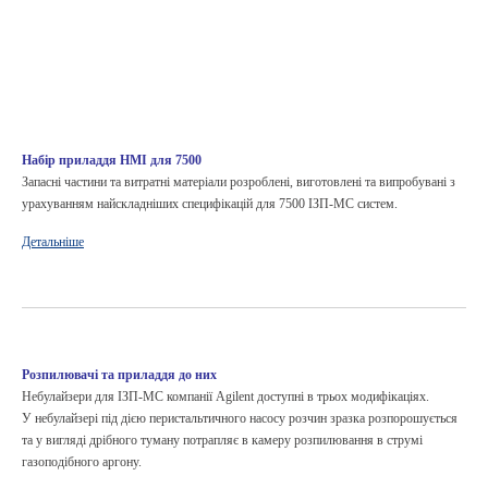
Набір приладдя HMI для 7500
Запасні частини та витратні матеріали розроблені, виготовлені та випробувані з
урахуванням найскладніших специфікацій для 7500 ІЗП-МС систем.
Детальніше
Розпилювачі та приладдя до них
Небулайзери для ІЗП-МС компанії Agilent доступні в трьох модифікаціях.
У небулайзері під дією перистальтичного насосу розчин зразка розпорошується
та у вигляді дрібного туману потрапляє в камеру розпилювання в струмі
газоподібного аргону.